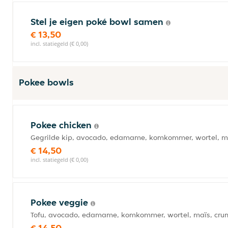
Stel je eigen poké bowl samen
€ 13,50
incl. statiegeld (€ 0,00)
Pokee bowls
Pokee chicken
Gegrilde kip, avocado, edamame, komkommer, wortel, ma
€ 14,50
incl. statiegeld (€ 0,00)
Pokee veggie
Tofu, avocado, edamame, komkommer, wortel, maïs, crun
€ 14,50