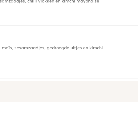
amzaadjes, chilli vlokken en kimchi mayonaise
 maïs, sesamzaadjes, gedroogde uitjes en kimchi