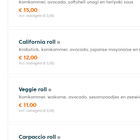
Komkommer, avocado, softshell unagi en teriyaki saus
€ 15,00
incl. statiegeld (€ 0,00)
California roll
Krabstick, komkommer, avocado, japanse mayonaise en
€ 12,00
incl. statiegeld (€ 0,00)
Veggie roll
Komkommer, wakame, avocado, sesamzaadjes en zeewie
€ 11,00
incl. statiegeld (€ 0,00)
Carpaccio roll