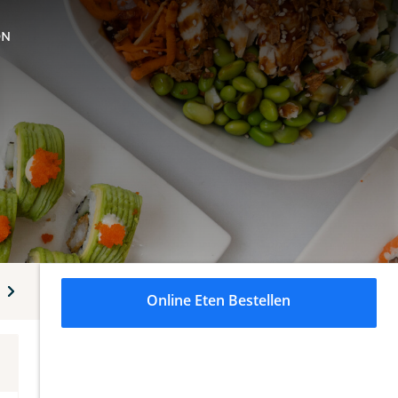
ON
Stel je eigen sushibox samen
Maki
Nigiri
Pokee burr
Online Eten Bestellen