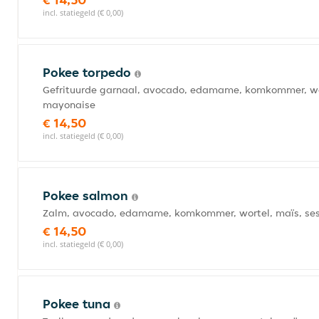
incl. statiegeld (€ 0,00)
Pokee torpedo
Gefrituurde garnaal, avocado, edamame, komkommer, wort
mayonaise
€ 14,50
incl. statiegeld (€ 0,00)
Pokee salmon
Zalm, avocado, edamame, komkommer, wortel, maïs, se
€ 14,50
incl. statiegeld (€ 0,00)
Pokee tuna