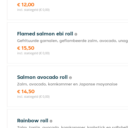
€ 12,00
incl. statiegeld (€ 0,00)
Flamed salmon ebi roll
Gefrituurde garnalen, geflambeerde zalm, avocado, unagi
€ 15,50
incl. statiegeld (€ 0,00)
Salmon avocado roll
Zalm, avocado, komkommer en Japanse mayonaise
€ 14,50
incl. statiegeld (€ 0,00)
Rainbow roll
Zalm, tonijn, avocado, komkommer, krabstick en softshel